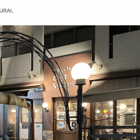
URAI。