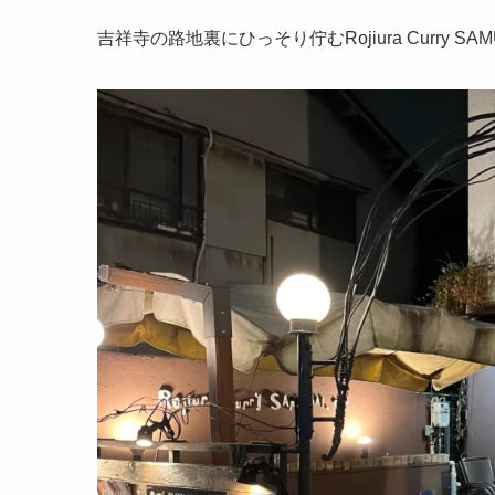
吉祥寺の路地裏にひっそり佇むRojiura Curry SAM