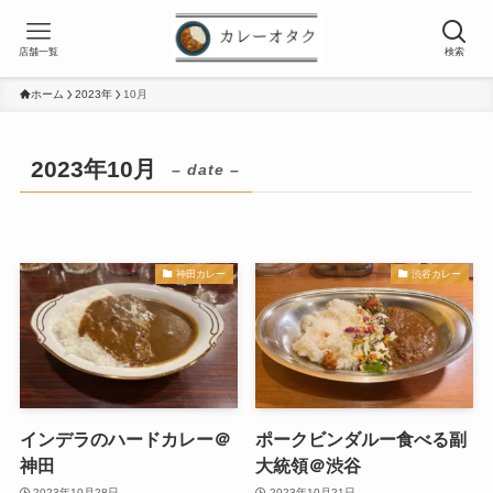
店舗一覧
検索
ホーム
2023年
10月
2023年10月
– date –
神田カレー
渋谷カレー
インデラのハードカレー＠
ポークビンダルー食べる副
神田
大統領＠渋谷
2023年10月28日
2023年10月21日