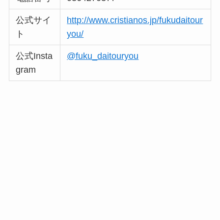
公式サイ
http://www.cristianos.jp/fukudaitour
ト
you/
公式Insta
@fuku_daitouryou
gram