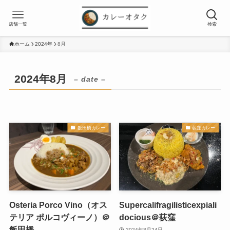
店舗一覧
検索
ホーム
2024年
8月
2024年8月
– date –
飯田橋カレー
荻窪カレー
Osteria Porco Vino（オス
Supercalifragilisticexpiali
テリア ポルコヴィーノ）＠
docious＠荻窪
飯田橋
2024年8月24日