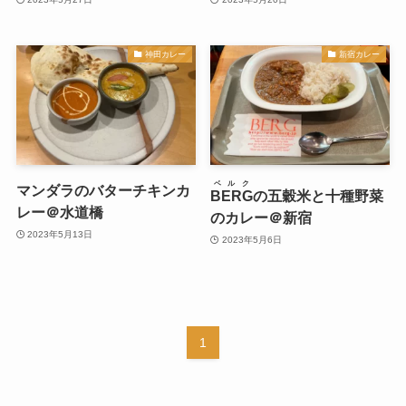
神田カレー
新宿カレー
ベルク
マンダラのバターチキンカ
BERG
の五穀米と十種野菜
レー＠水道橋
のカレー＠新宿
2023年5月13日
2023年5月6日
1