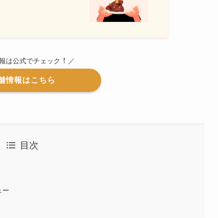
！
情報は公式でチェック
／
舗情報はこちら
目次
ュー