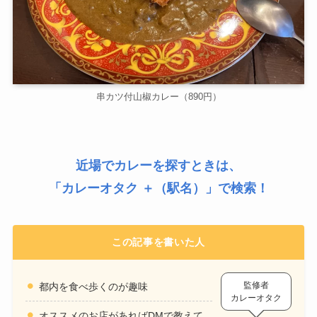
串カツ付山椒カレー（890円）
近場でカレーを探すときは、
「
カレーオタク ＋（駅名）
」で検索！
この記事を書いた人
監修者
都内を食べ歩くのが趣味
カレーオタク
オススメのお店があればDMで教えて