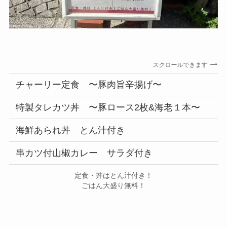
スクロールできます
チャーリー定食 〜豚肉旨辛揚げ〜
特製タレカツ丼 〜豚ロース2枚&海老１本〜
海鮮あられ丼 とん汁付き
串カツ付山椒カレー サラダ付き
定食・丼はとん汁付き！
ごはん大盛り無料！