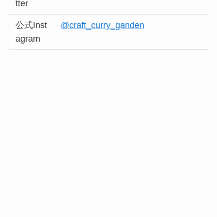
tter
公式Inst
@craft_curry_ganden
agram